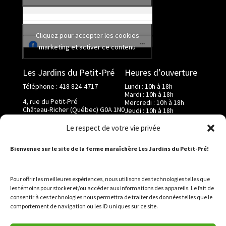
Cliquez pour accepter les cookies
marketing et activer ce contenu
Les Jardins du Petit-Pré
Heures d’ouverture
Téléphone : 418 824-4717
Lundi : 10h à 18h
Mardi : 10h à 18h
4, rue du Petit-Pré
Mercredi : 10h à 18h
Château-Richer (Québec) G0A 1N0
Jeudi : 10h à 18h
Vendredi : 10h à 18h
info@lesjardinsdupetitpre.com
Samedi : 9h à 17h
Le respect de votre vie privée
Dimanche : 9h à 17h
Bienvenue sur le site de la ferme maraîchère Les Jardins du Petit-Pré!
Pour offrir les meilleures expériences, nous utilisons des technologies telles que
les témoins pour stocker et/ou accéder aux informations des appareils. Le fait de
consentir à ces technologies nous permettra de traiter des données telles que le
NOTRE FERME
NOS PRODUITS
comportement de navigation ou les ID uniques sur ce site.
AUTOCUEILLETTE
BOUTIQUE EN LIGNE
GALERIE PHOTOS
ACTUALITÉ
NOUS JOINDRE