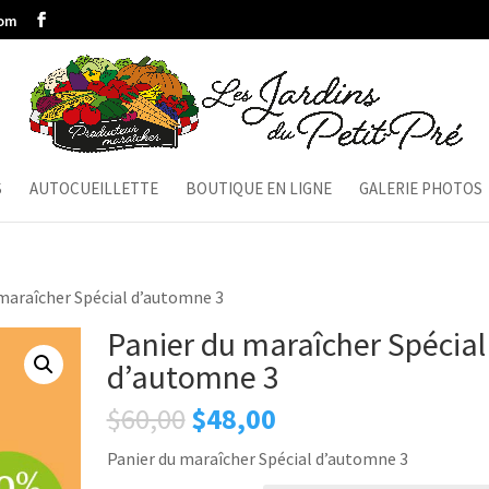
com
S
AUTOCUEILLETTE
BOUTIQUE EN LIGNE
GALERIE PHOTOS
 maraîcher Spécial d’automne 3
Panier du maraîcher Spécial
d’automne 3
Le
Le
$
60,00
$
48,00
prix
prix
Panier du maraîcher Spécial d’automne 3
initial
actuel