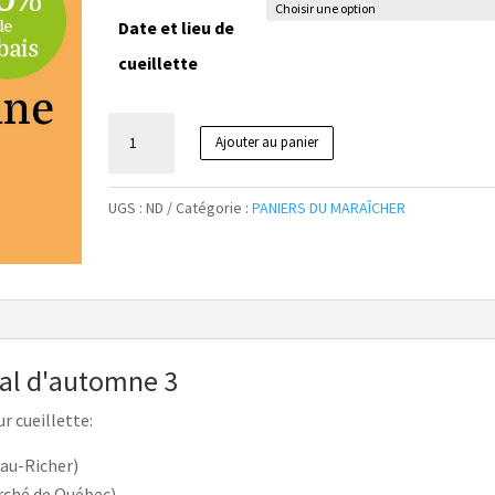
était :
est :
$60,00.
$48,00.
Date et lieu de
cueillette
quantité
Ajouter au panier
de
Panier
du
UGS :
ND
Catégorie :
PANIERS DU MARAÎCHER
maraîcher
Spécial
d'automne
3
ial d'automne 3
r cueillette:
au-Richer)
rché de Québec)