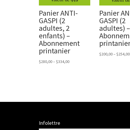
Panier ANTI-
Panier AN
GASPI (2
GASPI (2
adultes, 2
adultes) –
enfants) –
Abonnem
Abonnement
printanie
printanier
$
200,00
–
$
254,00
$
280,00
–
$
334,00
Infolettre