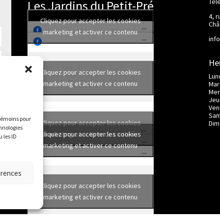
Tél
Les Jardins du Petit-Pré
4, r
Cliquez pour accepter les cookies
Châ
marketing et activer ce contenu
inf
He
Cliquez pour accepter les cookies
Lund
marketing et activer ce contenu
Mard
Mer
Jeud
Ven
Sam
 témoins pour
Cliquez pour accepter les cookies
Dim
chnologies
Cliquez pour accepter les cookies
marketing et activer ce contenu
 les ID
marketing et activer ce contenu
érences
Cliquez pour accepter les cookies
marketing et activer ce contenu