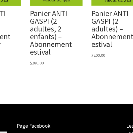
TI-
Panier ANTI-
Panier ANTI-
GASPI (2
GASPI (2
adultes, 2
adultes) –
ent
enfants) –
Abonnemen
r
Abonnement
estival
estival
$
200,00
$
280,00
Page Facebook
Les