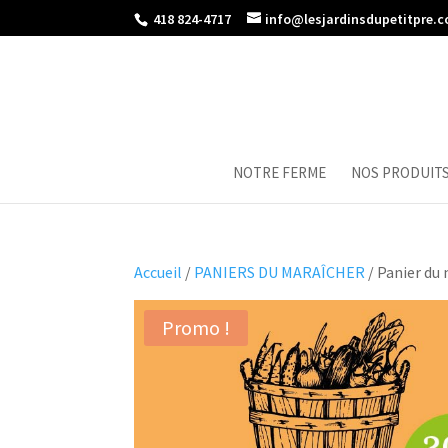
418 824-4717
info@lesjardinsdupetitpre.
NOTRE FERME
NOS PRODUIT
Accueil
/
PANIERS DU MARAÎCHER
/ Panier du
Promo !