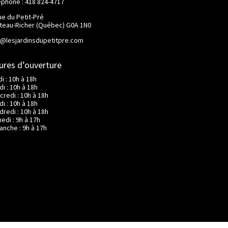
éphone : 418 824-4717
ue du Petit-Pré
teau-Richer (Québec) G0A 1N0
o@lesjardinsdupetitpre.com
ures d’ouverture
i : 10h à 18h
i : 10h à 18h
credi : 10h à 18h
i : 10h à 18h
dredi : 10h à 18h
edi : 9h à 17h
anche : 9h à 17h