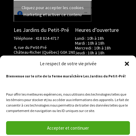
Cliquez pour accepter les cookies
marketing et activer ce contenu
Les Jardins du Petit-Pré
Heures d’ouverture
Téléphone : 418 824-4717
Lundi : 10h à 18h
Mardi : 10h à 18h
4, rue du Petit-Pré
Mercredi : 10h à 18h
Château-Richer (Québec) G0A 1N0
Jeudi : 10h à 18h
Vendredi : 10h à 18h
info@lesjardinsdupetitpre.com
Samedi : 9h à 17h
Le respect de votre vie privée
Dimanche : 9h à 17h
Bienvenue sur le site de la ferme maraîchère Les Jardins du Petit-Pré!
Pour offrir les meilleures expériences, nous utilisons des technologies telles que
les témoins pour stocker et/ou accéder aux informations des appareils. Le fait de
consentir à ces technologies nous permettra de traiter des données telles que le
NOTRE FERME
NOS PRODUITS
comportement de navigation ou les ID uniques sur ce site.
AUTOCUEILLETTE
BOUTIQUE EN LIGNE
GALERIE PHOTOS
ACTUALITÉ
NOUS JOINDRE
Accepter et continuer
POLITIQUE DE TÉMOINS (CA)