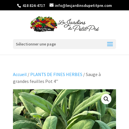
418 824-4717
info@lesjardinsdupetitpre.com
Sélectionner une page
Accueil
/
PLANTS DE FINES HERBES
/ Sauge à
grandes feuilles Pot 4’’