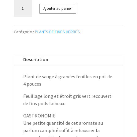
quantité
Ajouter au panier
de
Sauge
à
Catégorie :
PLANTS DE FINES HERBES
grandes
feuilles
Pot
4’’
Description
Plant de sauge à grandes feuilles en pot de
4 pouces
Feuillage long et étroit gris vert recouvert
de fins poils laineux.
GASTRONOMIE
Une petite quantité de cet aromate au
parfum camphré suffit à rehausser la