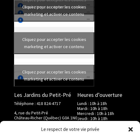
Cliquez pour accepter les cookies
marketing et activer ce contenu
marketing et activer ce contenu
Cliquez pour accepter les cookies
marketing et activer ce contenu
Cliquez pour accepter les cookies
marketing et activer ce contenu
Les Jardins du Petit-Pré
Heures d’ouverture
Téléphone : 418 824-4717
Lundi : 10h à 18h
Mardi : 10h à 18h
4, rue du Petit-Pré
Mercredi : 10h à 18h
Château-Richer (Québec) G0A 1N0
Jeudi : 10h à 18h
Vendredi : 10h à 18h
info@lesjardinsdupetitpre.com
Samedi : 9h à 17h
Le respect de votre vie privée
Dimanche : 9h à 17h