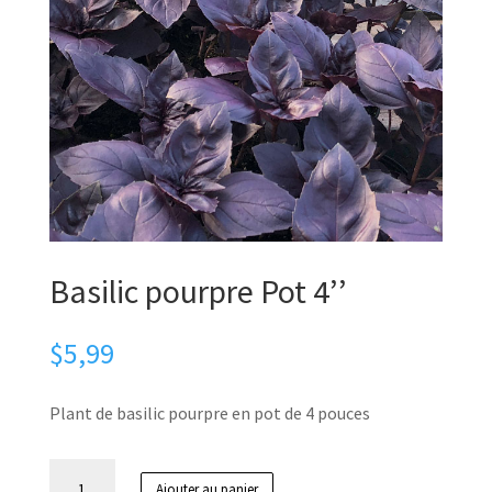
Basilic pourpre Pot 4’’
$
5,99
Plant de basilic pourpre en pot de 4 pouces
quantité
Ajouter au panier