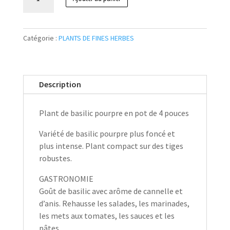
de
Basilic
pourpre
Catégorie :
PLANTS DE FINES HERBES
Pot
4’’
Description
Plant de basilic pourpre en pot de 4 pouces
Variété de basilic pourpre plus foncé et
plus intense. Plant compact sur des tiges
robustes.
GASTRONOMIE
Goût de basilic avec arôme de cannelle et
d’anis. Rehausse les salades, les marinades,
les mets aux tomates, les sauces et les
pâtes.