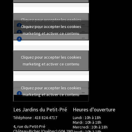
Cliquez pour accepter les cookies
Cliquez pour accepter les cookies
marketing et activer ce contenu
marketing et activer ce contenu
Cliquez pour accepter les cookies
marketing et activer ce contenu
Cliquez pour accepter les cookies
marketing et activer ce contenu
Les Jardins du Petit-Pré
Heures d’ouverture
Téléphone : 418 824-4717
Lundi : 10h à 18h
Mardi : 10h à 18h
4, rue du Petit-Pré
Mercredi : 10h à 18h
Château-Richer (Québec) G0A 1N0
Jeudi : 10h à 18h