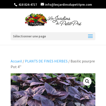
418 824-4717
info@lesjardinsdupetitpre.com
Sélectionner une page
Accueil
/
PLANTS DE FINES HERBES
/ Basilic pourpre
Pot 4’’